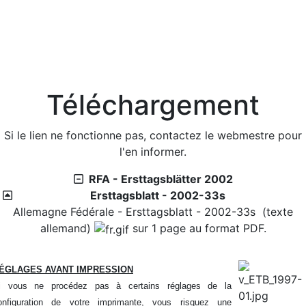
Suisse - Émission - 1992-2
2026/07/30 :
Suisse - émissions en quatre langues -
Suisse - Émission - 1992-1
2026/07/29 :
- Stempel & Informationen - 17-2026
2026/07/27 :
Suisse - émissions en quatre langues -
Suisse - Émission - 1991-7
Téléchargement
2026/07/27 :
Suisse - émissions en quatre langues -
Suisse - Émission - 1991-6
2026/07/27 :
Suisse - émissions en quatre langues -
Si le lien ne fonctionne pas, contactez le webmestre pour
Suisse - Émission - 1991-5
l'en informer.
2026/07/27 :
Suisse - émissions en quatre langues -
RFA - Ersttagsblätter 2002
Suisse - Émission - 1991-4
Ersttagsblatt - 2002-33s
2026/07/27 :
Suisse - émissions en quatre langues -
Allemagne Fédérale - Ersttagsblatt - 2002-33s (texte
Suisse - Émission - 1991-3
allemand)
sur 1 page au format PDF.
2026/07/27 :
Suisse - émissions en quatre langues -
Suisse - Émission - 1991-2
2026/07/27 :
Suisse - émissions en quatre langues -
ÉGLAGES AVANT IMPRESSION
Suisse - Émission - 1991-1
i vous ne procédez pas à certains réglages de la
2026/07/24 :
Bibliothèque - Suisse - Basler Taube
onfiguration de votre imprimante, vous risquez une