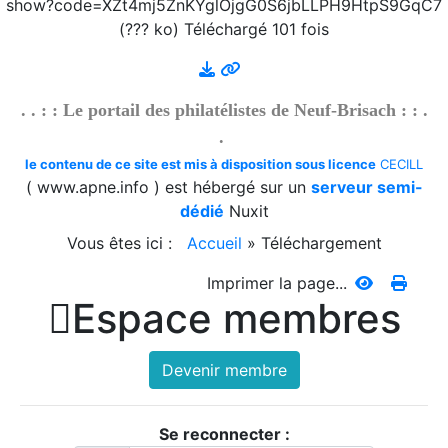
show?code=XZt4mj5ZnKYglOjgG0S6jbLLPH9HtpS9GqC7
Suisse - Émission - 1989-4
(??? ko) Téléchargé 101 fois
2026/07/23 :
Suisse - émissions en quatre langues -
Suisse - Émission - 1989-3
2026/07/23 :
Suisse - émissions en quatre langues -
. . : : Le portail des philatélistes de Neuf-Brisach : : .
Suisse - Émission - 1989-2
.
2026/07/23 :
Suisse - émissions en quatre langues -
Suisse - Émission - 1989-1
le contenu de ce site est mis à disposition sous licence
CECILL
( www.apne.info ) est hébergé sur un
serveur semi-
Blog
dédié
Nuxit
2026/07/27 :
Timbres 2026 - Cascades et rivières de
Vous êtes ici :
Accueil
»
Téléchargement
la Martinique
2026/07/23 :
Journal officiel - La Poste - Les timbres
Imprimer la page...
à imprimer

Espace membres
Téléchargement
Devenir membre
2026/08/01 :
Album - Thématique|3D - La philatélie
en 3D - Um Al Qiwain - 1972-9-3
2026/08/01 :
Album - Thématique|3D - La philatélie
Se reconnecter :
en 3D - Um Al Qiwain - 1972-9-2