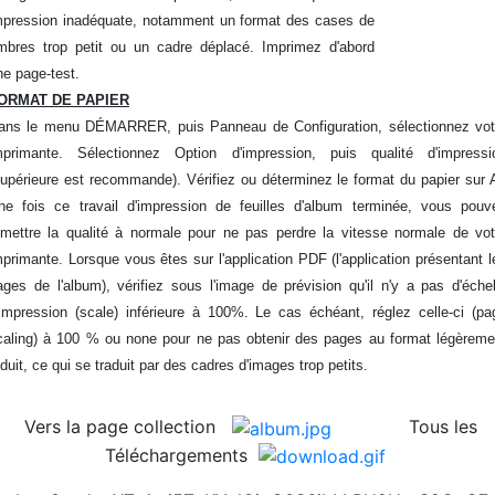
2026/07/24 :
Suisse - émissions en quatre langues -
mpression inadéquate, notamment un format des cases de
Suisse - Émission - 1990-7
imbres trop petit ou un cadre déplacé. Imprimez d'abord
2026/07/24 :
Suisse - émissions en quatre langues -
ne page-test.
Suisse - Émission - 1990-6
ORMAT DE PAPIER
2026/07/24 :
Suisse - émissions en quatre langues -
ans le menu DÉMARRER, puis Panneau de Configuration, sélectionnez vot
Suisse - Émission - 1990-5
mprimante. Sélectionnez Option d'impression, puis qualité d'impressi
2026/07/24 :
Suisse - émissions en quatre langues -
supérieure est recommande). Vérifiez ou déterminez le format du papier sur 
Suisse - Émission - 1990-4
ne fois ce travail d'impression de feuilles d'album terminée, vous pouv
2026/07/24 :
Suisse - émissions en quatre langues -
emettre la qualité à normale pour ne pas perdre la vitesse normale de vot
Suisse - Émission - 1990-3
mprimante. Lorsque vous êtes sur l'application PDF (l'application présentant l
2026/07/24 :
Suisse - émissions en quatre langues -
ages de l'album), vérifiez sous l'image de prévision qu'il n'y a pas d'échel
Suisse - Émission - 1990-2
'impression (scale) inférieure à 100%. Le cas échéant, réglez celle-ci (pa
2026/07/24 :
Suisse - émissions en quatre langues -
caling) à 100 % ou none pour ne pas obtenir des pages au format légèreme
Suisse - Émission - 1990-1
éduit, ce qui se traduit par des cadres d'images trop petits.
2026/07/23 :
Suisse - émissions en quatre langues -
Suisse - Émission - 1989-6
Vers la page collection
Tous les
2026/07/23 :
Suisse - émissions en quatre langues -
Téléchargements
Suisse - Émission - 1989-5
2026/07/23 :
Suisse - émissions en quatre langues -