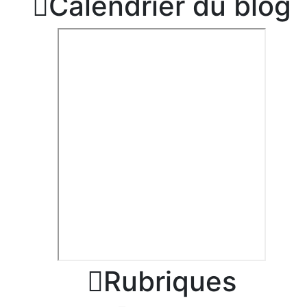

Calendrier du blog

Rubriques