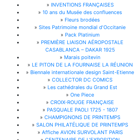
»
INVENTIONS FRANÇAISES
»
10 ans du Musée des confluences
»
Fleurs brodées
»
Sites Patrimoine mondial d'Occitanie
»
Pack Platinium
»
PREMIÈRE LIAISON AÉROPOSTALE
CASABLANCA – DAKAR 1925
»
Marais poitevin
»
LE PITON DE LA FOURNAISE LA RÉUNION
»
Biennale internationale design Saint-Etienne
»
COLLECTOR DC COMICS
»
Les cathédrales du Grand Est
»
One Piece
»
CROIX-ROUGE FRANÇAISE
»
PASQUALE PAOLI 1725 - 1807
»
CHAMPIGNONS DE PRINTEMPS
»
SALON PHILATÉLIQUE DE PRINTEMPS
»
Affiche AVION SURVOLANT PARIS
»
CENTENAIRE DE L'EXPOSITION