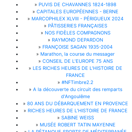
»
PUVIS DE CHAVANNES 1824-1898
»
CAPITALES EUROPÉENNES - BERNE
»
MARCOPHILEX XLVIII - PÉRIGUEUX 2024
»
PÂTISSERIES FRANÇAISES
»
NOS FIDÈLES COMPAGNONS
»
RAYMOND DEPARDON
»
FRANÇOISE SAGAN 1935-2004
»
Marathon, la course du messager
»
CONSEIL DE L'EUROPE 75 ANS
»
LES RICHES HEURES DE L'HISTOIRE DE
FRANCE
»
#NFTimbre2.2
»
A la découverte du circuit des remparts
d'Angoulême
»
80 ANS DU DÉBARQUEMENT EN PROVENCE
»
RICHES HEURES DE L'HISTOIRE DE FRANCE
»
SABINE WEISS
»
MUSÉE ROBERT TATIN MAYENNE
»
LA PÉTANQUE SPORTS DE MÉDITERRANÉE