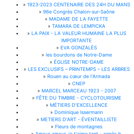
»
1923-2023 CENTENAIRE DES 24H DU MANS
»
96e Congrès Chalon-sur-Saône
»
MADAME DE LA FAYETTE
»
TAMARA DE LEMPICKA
»
LA PAIX - LA VALEUR HUMAINE LA PLUS
IMPORTANTE
»
EVA GONZALÈS
»
les bourdons de Notre-Dame
»
ÉGLISE NOTRE-DAME
»
LES EXCLUSIFS – PRINTEMPS – LES ARBRES
»
Rouen au cœur de l'Armada
»
CNEP
»
MARCEL MARCEAU 1923 - 2007
»
FÊTE DU TIMBRE - CYCLOTOURISME
»
MÉTIERS D'EXCELLENCE
»
Dominique Issermann
»
METIERS D'ART - ÉVENTAILLISTE
»
Fleurs de montagnes
»
Amour amour, je t'aime tant - agnès b.