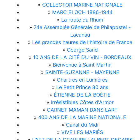
»
COLLECTOR MARINE NATIONALE
»
MARC BLOCH 1886-1944
»
La route du Rhum
»
74e Assemblée Générale de Philapostel -
Lacanau
»
Les grandes heures de l'histoire de France
»
George Sand
»
10 ANS DE LA CITÉ DU VIN - BORDEAUX
»
Bienvenue à Saint Martin
»
SAINTE-SUZANNE - MAYENNE
»
Chartres en Lumières
»
Le Petit Prince 80 ans
»
ÉTIENNE DE LA BOÉTIE
»
Irrésistibles Côtes d'Armor
»
CARNET MAMAN DANS L’ART
»
400 ANS DE LA MARINE NATIONALE
»
Canal du Midi
»
VIVE LES MARIÉS
»
L’ART DE LA GRAVURE : ALBERT DECARIS