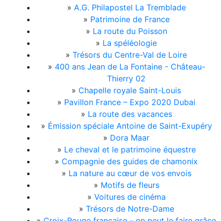
»
A.G. Philapostel La Tremblade
»
Patrimoine de France
»
La route du Poisson
»
La spéléologie
»
Trésors du Centre-Val de Loire
»
400 ans Jean de La Fontaine - Château-
Thierry 02
»
Chapelle royale Saint-Louis
»
Pavillon France – Expo 2020 Dubai
»
La route des vacances
»
Émission spéciale Antoine de Saint-Exupéry
»
Dora Maar
»
Le cheval et le patrimoine équestre
»
Compagnie des guides de chamonix
»
La nature au cœur de vos envois
»
Motifs de fleurs
»
Voitures de cinéma
»
Trésors de Notre-Dame
»
Croix-Rouge française - on peut le faire grâce