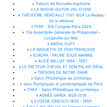
»
Trésors de Nouvelle-Aquitaine
»
LA ROCHE-GUYON VAL-D'OISE
»
THÉODORE GÉRICAULT 1791-1824 Le Radeau
de la Méduse
»
FFAP - 97e Congrès Paris 2024
»
72e Assemblée Générale de Philapostel –
Longeville-sur-Mer
»
RAOUL DUFY
»
LA BAGUETTE DE PAIN FRANÇAISE
»
EUROPA - FAUNE SOUS-MARINE
»
ALICE MILLIAT 1884 - 1957
»
LE FACTEUR CHEVAL ET SON PALAIS IDÉAL
»
TRÉSORS DE NOTRE-DAME
»
Salon Philatélique de printemps
»
Jeux Olympiques et paralympiques de Paris
»
CNEP - Salon Philatélique de printemps
»
AGNÈS VARDA 1928-2019
»
EUGÈNE IONESCO 1909 - 1994
»
Autour des 150 ans de l'impressionnisme