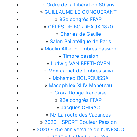
»
Ordre de la Libération 80 ans
»
GUILLAUME LE CONQUERANT
»
93e congrès FFAP
»
CÉRÈS DE BORDEAUX 1870
»
Charles de Gaulle
»
Salon Philatélique de Paris
»
Moulin Allier - Timbres passion
»
Timbre passion
»
Ludwig VAN BEETHOVEN
»
Mon carnet de timbres suivi
»
Mohamed BOUROUISSA
»
Macophilex XLIV Monéteau
»
Croix-Rouge française
»
93e congrès FFAP
»
Jacques CHIRAC
»
N7 La route des Vacances
»
2020 - SPORT Couleur Passion
»
2020 - 75e anniversaire de l'UNESCO
»
2020 - La Roche-sur-Yon