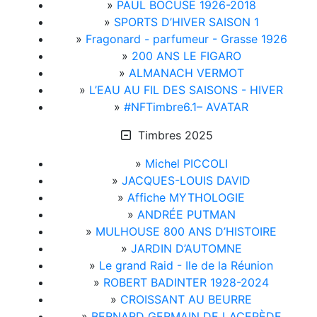
»
PAUL BOCUSE 1926-2018
»
SPORTS D’HIVER SAISON 1
»
Fragonard - parfumeur - Grasse 1926
»
200 ANS LE FIGARO
»
ALMANACH VERMOT
»
L’EAU AU FIL DES SAISONS - HIVER
»
#NFTimbre6.1– AVATAR
Timbres 2025
»
Michel PICCOLI
»
JACQUES-LOUIS DAVID
»
Affiche MYTHOLOGIE
»
ANDRÉE PUTMAN
»
MULHOUSE 800 ANS D’HISTOIRE
»
JARDIN D’AUTOMNE
»
Le grand Raid - Ile de la Réunion
»
ROBERT BADINTER 1928-2024
»
CROISSANT AU BEURRE
»
BERNARD GERMAIN DE LACEPÈDE