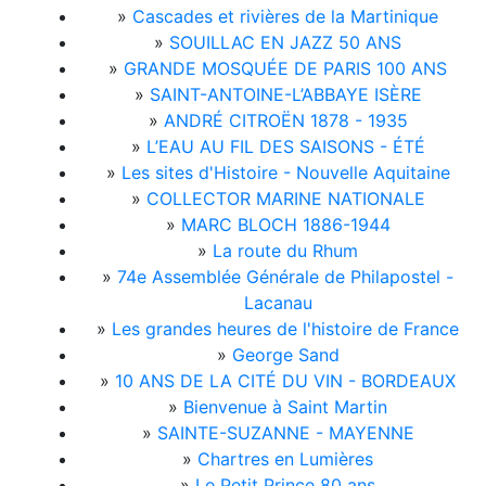
»
Cascades et rivières de la Martinique
»
SOUILLAC EN JAZZ 50 ANS
»
GRANDE MOSQUÉE DE PARIS 100 ANS
»
SAINT-ANTOINE-L’ABBAYE ISÈRE
»
ANDRÉ CITROËN 1878 - 1935
»
L’EAU AU FIL DES SAISONS - ÉTÉ
»
Les sites d'Histoire - Nouvelle Aquitaine
»
COLLECTOR MARINE NATIONALE
»
MARC BLOCH 1886-1944
»
La route du Rhum
»
74e Assemblée Générale de Philapostel -
Lacanau
»
Les grandes heures de l'histoire de France
»
George Sand
»
10 ANS DE LA CITÉ DU VIN - BORDEAUX
»
Bienvenue à Saint Martin
»
SAINTE-SUZANNE - MAYENNE
»
Chartres en Lumières
»
Le Petit Prince 80 ans