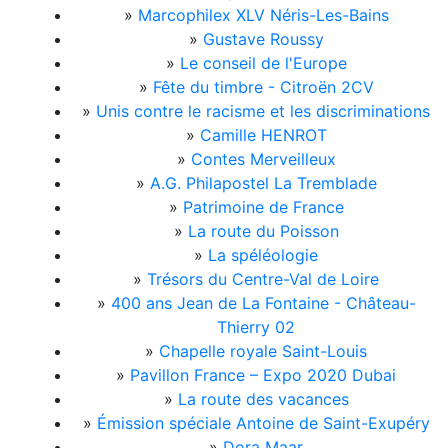
»
Marcophilex XLV Néris-Les-Bains
»
Gustave Roussy
»
Le conseil de l'Europe
»
Fête du timbre - Citroën 2CV
»
Unis contre le racisme et les discriminations
»
Camille HENROT
»
Contes Merveilleux
»
A.G. Philapostel La Tremblade
»
Patrimoine de France
»
La route du Poisson
»
La spéléologie
»
Trésors du Centre-Val de Loire
»
400 ans Jean de La Fontaine - Château-
Thierry 02
»
Chapelle royale Saint-Louis
»
Pavillon France – Expo 2020 Dubai
»
La route des vacances
»
Émission spéciale Antoine de Saint-Exupéry
»
Dora Maar