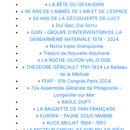
»
LA BÊTE DU GEVAUDAN
»
90 ANS DE L'ARMÉE DE L'AIR ET DE L'ESPACE
»
50 ANS DE LA DÉCOUVERTE DE LUCY
»
Dui Sevi, Dui Sorru
»
GIGN - GROUPE D'INTERVENTION DE LA
GENDARMERIE NATIONALE 1974 - 2024
»
Notre triple championne
»
Trésors de Nouvelle-Aquitaine
»
LA ROCHE-GUYON VAL-D'OISE
»
THÉODORE GÉRICAULT 1791-1824 Le Radeau
de la Méduse
»
FFAP - 97e Congrès Paris 2024
»
72e Assemblée Générale de Philapostel –
Longeville-sur-Mer
»
RAOUL DUFY
»
LA BAGUETTE DE PAIN FRANÇAISE
»
EUROPA - FAUNE SOUS-MARINE
»
ALICE MILLIAT 1884 - 1957
»
LE FACTEUR CHEVAL ET SON PALAIS IDÉAL