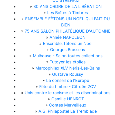
OUISTREHAM
»
80 ANS ORDRE DE LA LIBÉRATION
»
Les Boîtes à Timbres
»
ENSEMBLE FÊTONS UN NOËL QUI FAIT DU
BIEN
»
75 ANS SALON PHILATÉLIQUE D'AUTOMNE
»
Année NAPOLEON
»
Ensemble, fêtons un Noël
»
Georges Brassens
»
Mulhouse - Salon toutes collections
»
Tutoyer les étoiles
»
Marcophilex XLV Néris-Les-Bains
»
Gustave Roussy
»
Le conseil de l'Europe
»
Fête du timbre - Citroën 2CV
»
Unis contre le racisme et les discriminations
»
Camille HENROT
»
Contes Merveilleux
»
A.G. Philapostel La Tremblade