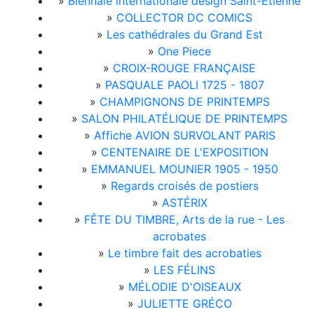
»
Biennale internationale design Saint-Etienne
»
COLLECTOR DC COMICS
»
Les cathédrales du Grand Est
»
One Piece
»
CROIX-ROUGE FRANÇAISE
»
PASQUALE PAOLI 1725 - 1807
»
CHAMPIGNONS DE PRINTEMPS
»
SALON PHILATÉLIQUE DE PRINTEMPS
»
Affiche AVION SURVOLANT PARIS
»
CENTENAIRE DE L'EXPOSITION
»
EMMANUEL MOUNIER 1905 - 1950
»
Regards croisés de postiers
»
ASTÉRIX
»
FÊTE DU TIMBRE, Arts de la rue - Les
acrobates
»
Le timbre fait des acrobaties
»
LES FÉLINS
»
MÉLODIE D'OISEAUX
»
JULIETTE GRÉCO