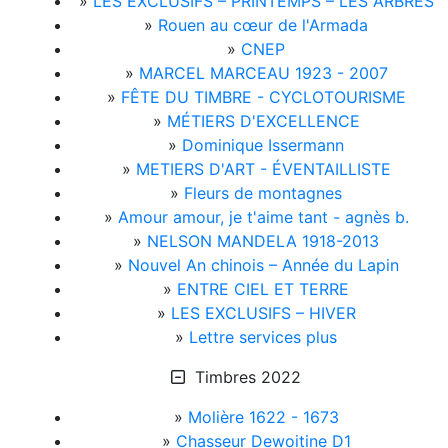
»
LES EXCLUSIFS – PRINTEMPS – LES ARBRES
»
Rouen au cœur de l'Armada
»
CNEP
»
MARCEL MARCEAU 1923 - 2007
»
FÊTE DU TIMBRE - CYCLOTOURISME
»
MÉTIERS D'EXCELLENCE
»
Dominique Issermann
»
METIERS D'ART - ÉVENTAILLISTE
»
Fleurs de montagnes
»
Amour amour, je t'aime tant - agnès b.
»
NELSON MANDELA 1918-2013
»
Nouvel An chinois – Année du Lapin
»
ENTRE CIEL ET TERRE
»
LES EXCLUSIFS – HIVER
»
Lettre services plus
Timbres 2022
»
Molière 1622 - 1673
»
Chasseur Dewoitine D1