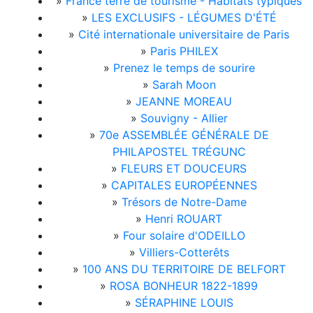
»
France terre de tourisme - Habitats typiques
»
LES EXCLUSIFS - LÉGUMES D'ÉTÉ
»
Cité internationale universitaire de Paris
»
Paris PHILEX
»
Prenez le temps de sourire
»
Sarah Moon
»
JEANNE MOREAU
»
Souvigny - Allier
»
70e ASSEMBLÉE GÉNÉRALE DE
PHILAPOSTEL TRÉGUNC
»
FLEURS ET DOUCEURS
»
CAPITALES EUROPÉENNES
»
Trésors de Notre-Dame
»
Henri ROUART
»
Four solaire d'ODEILLO
»
Villiers-Cotterêts
»
100 ANS DU TERRITOIRE DE BELFORT
»
ROSA BONHEUR 1822-1899
»
SÉRAPHINE LOUIS