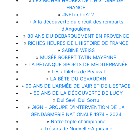
»
LES RICHES HEURES DE L'HISTOIRE DE
FRANCE
»
#NFTimbre2.2
»
A la découverte du circuit des remparts
d'Angoulême
»
80 ANS DU DÉBARQUEMENT EN PROVENCE
»
RICHES HEURES DE L'HISTOIRE DE FRANCE
»
SABINE WEISS
»
MUSÉE ROBERT TATIN MAYENNE
»
LA PÉTANQUE SPORTS DE MÉDITERRANÉE
»
Les athlètes de Beauval
»
LA BÊTE DU GEVAUDAN
»
90 ANS DE L'ARMÉE DE L'AIR ET DE L'ESPACE
»
50 ANS DE LA DÉCOUVERTE DE LUCY
»
Dui Sevi, Dui Sorru
»
GIGN - GROUPE D'INTERVENTION DE LA
GENDARMERIE NATIONALE 1974 - 2024
»
Notre triple championne
»
Trésors de Nouvelle-Aquitaine