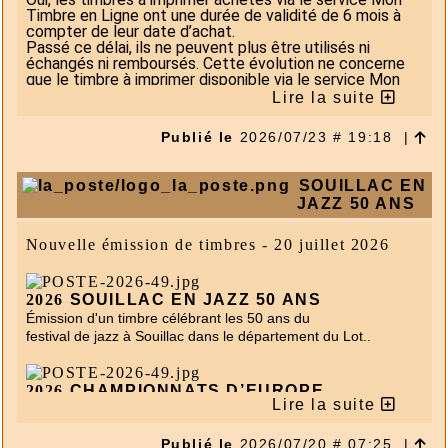
Timbre en Ligne ont une
durée de validité de 6 mois à
compter de leur date d’achat
.
Passé ce délai, ils ne peuvent plus être utilisés ni
échangés ni remboursés. Cette évolution ne concerne
que le timbre à imprimer disponible via le service Mon
Timbre en Ligne.
Lire la suite
Pourquoi une durée de validité a-t-elle été
👉
Publié le
2026/07/23 # 19:18
|
mise en place ?
Cette évolution met le service Mon Timbre en ligne en
SOUILLAC EN
cohérence avec vos usages et garantit un traitement
JAZZ 50 ANS
plus fiable de vos envois. Elle permet de disposer d’une
règle simple, identique pour tous les clients.
Nouvelle émission de timbres - 20 juillet 2026
À partir de quand cette durée s’applique-t-
👉
elle ?
2026
SOUILLAC EN JAZZ 50 ANS
Émission d'un timbre célébrant les 50 ans du
La durée de validité de 6 mois s’applique aux
timbres à
festival de jazz à Souillac dans le département du Lot.
.
imprimer achetés à partir du 16/09/2026
.
Que deviennent les timbres à imprimer
2026
CHAMPIONNATS D’EUROPE
👉
Lire la suite
DE NATATION 2026
achetés avant cette date ?
Émission d'un un timbre en l’honneur des
Les timbres à imprimer achetés avant la mise en place
Publié le
2026/07/20 # 07:25
|
Championnats d’Europe de natation 2026