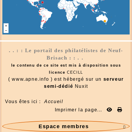
langues - Suisse - Émission - 1991-7
2026/07/27 :
Suisse - émissions en quatre
langues - Suisse - Émission - 1991-6
2026/07/27 :
Suisse - émissions en quatre
langues - Suisse - Émission - 1991-5
2026/07/27 :
Suisse - émissions en quatre
langues - Suisse - Émission - 1991-4
. . : : Le portail des philatélistes de Neuf-
2026/07/27 :
Suisse - émissions en quatre
Brisach : : . .
langues - Suisse - Émission - 1991-3
le contenu de ce site est mis à disposition sous
2026/07/27 :
Suisse - émissions en quatre
licence
CECILL
langues - Suisse - Émission - 1991-2
( www.apne.info ) est hébergé sur un
serveur
2026/07/27 :
Suisse - émissions en quatre
semi-dédié
Nuxit
langues - Suisse - Émission - 1991-1
Blog
Vous êtes ici :
Accueil
2026/07/27 :
Timbres 2026 - Cascades et
Imprimer la page...
rivières de la Martinique
Téléchargement
Espace membres

2026/08/01 :
Album - Thématique|3D - La