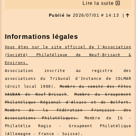
Émission d'un collector 8 timbres - Lettre verte.
Lire la suite
Publié le
2026/07/01 # 14:13
|
Informations légales
Vous êtes sur le site officiel de l'Association
(Société) Philatélique de Neuf-Brisach &
Environs.
Association inscrite au registre des
associations du Tribunal d'Instance de COLMAR
(droit local 1900).
Membre du comité des Fêtes
VAUBAN de Neuf-Brisach
.
Membre du Groupement
Philatélique Régional d'Alsace et de Belfort.
Membre de la Fédération Française des
Associations Philatéliques.
Membre de IG -
Philatélie Regio - Groupment Philatélique
(Allemagne - France - Suisse).