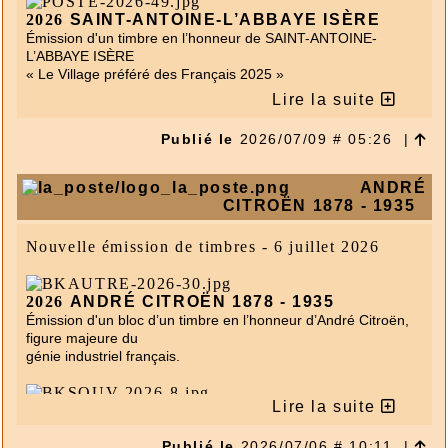
des dates différentes, ont-ils la même validité ?
2026
SAINT-ANTOINE-L’ABBAYE ISÈRE
Non. Chaque timbre à imprimer a une durée de validité
Émission d'un timbre en l’honneur de SAINT-ANTOINE-
propre, calculée à partir de sa date d’achat.
L’ABBAYE ISÈRE
« Le Village préféré des Français 2025 »
Où retrouver mes timbres à imprimer achetés
👉
Lire la suite
?
Publié le
2026/07/09 # 05:26
|
Vous pouvez consulter vos timbres à imprimer dans
votre espace client, rubrique “Mes commandes” et dans
ANDRÉ
vos e-mails de confirmation de commandes.
CITROËN 1878 - 1935
Nouvelle émission de timbres - 6 juillet 2026
2026
ANDRÉ CITROËN 1878 - 1935
Émission d'un bloc d’un timbre en l’honneur d’André Citroën,
figure majeure du
génie industriel français
.
Lire la suite
2026
ANDRÉ CITROËN 1878 - 1935
Émission d'un
souvenir philatélique en l’honneur d’André
Publié le
2026/07/06 # 10:11
|
Citroën, figure majeure du