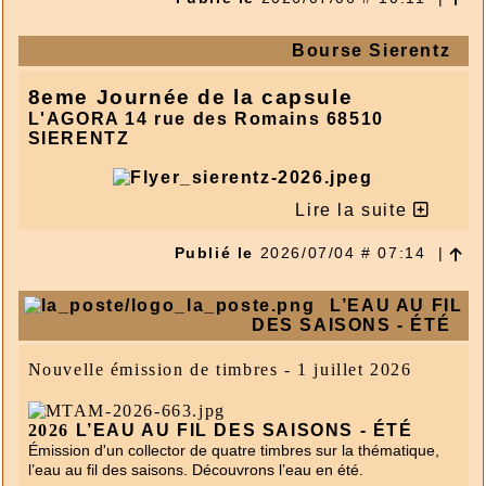
génie industriel franç
ais
.
Bourse Sierentz
2026
ANDRÉ CITROËN 1878 - 1935
8eme Journée de la capsule
Provenant du bloc d’un timbre en l’honneur
d’André Citroën, figure majeure du génie
L'AGORA 14 rue des Romains 68510
industriel français.
SIERENTZ
2026
CARNET BISCUITS FRANÇAIS
Lire la suite
Émission d'un carnet de 12 timbres-poste sur le thème des
biscuits français,
Publié le
2026/07/04 # 07:14
|
véritables spécialités régionales.
L’EAU AU FIL
2026
MOSAÏQUES TRADITIONNELLES EN
DES SAISONS - ÉTÉ
MÉDITERRANÉE - MARSEILLE
Émission d'un timbre sur les mosaïques traditionnelles en
Nouvelle émission de timbres - 1 juillet 2026
Méditerranée à Marseille dans le cadre du concours
EUROMed 2026.
2026
L’EAU AU FIL DES SAISONS - ÉTÉ
Émission d'un collector de quatre timbres sur la thématique,
2026
Ardèche - Paysages d'exception à
l’eau au fil des saisons. Découvrons l’eau en été.
collectionner