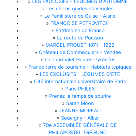
»
LES EXCLUSIFS - LÉGUMES D'AUTOMNE
»
Les chiens guides d'aveugles
»
Le Familistère de Guise - Aisne
»
FRANÇOISE PÉTROVITCH
»
Patrimoine de France
»
La route du Poisson
»
MARCEL PROUST 1871 - 1922
»
Château de Commequiers - Vendée
»
Le Tourmalet Hautes-Pyrénées
»
France terre de tourisme - Habitats typiques
»
LES EXCLUSIFS - LÉGUMES D'ÉTÉ
»
Cité internationale universitaire de Paris
»
Paris PHILEX
»
Prenez le temps de sourire
»
Sarah Moon
»
JEANNE MOREAU
»
Souvigny - Allier
»
70e ASSEMBLÉE GÉNÉRALE DE
PHILAPOSTEL TRÉGUNC