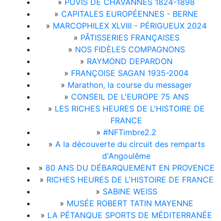
»
PUVIS DE CHAVANNES 1824-1898
»
CAPITALES EUROPÉENNES - BERNE
»
MARCOPHILEX XLVIII - PÉRIGUEUX 2024
»
PÂTISSERIES FRANÇAISES
»
NOS FIDÈLES COMPAGNONS
»
RAYMOND DEPARDON
»
FRANÇOISE SAGAN 1935-2004
»
Marathon, la course du messager
»
CONSEIL DE L'EUROPE 75 ANS
»
LES RICHES HEURES DE L'HISTOIRE DE
FRANCE
»
#NFTimbre2.2
»
A la découverte du circuit des remparts
d'Angoulême
»
80 ANS DU DÉBARQUEMENT EN PROVENCE
»
RICHES HEURES DE L'HISTOIRE DE FRANCE
»
SABINE WEISS
»
MUSÉE ROBERT TATIN MAYENNE
»
LA PÉTANQUE SPORTS DE MÉDITERRANÉE