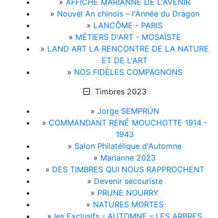
»
AFFICHE MARIANNE DE L'AVENIR
»
Nouvel An chinois – l'Année du Dragon
»
LANCÔME - PARIS
»
MÉTIERS D'ART - MOSAÏSTE
»
LAND ART LA RENCONTRE DE LA NATURE
ET DE L'ART
»
NOS FIDÈLES COMPAGNONS
Timbres 2023
»
Jorge SEMPRÚN
»
COMMANDANT RENÉ MOUCHOTTE 1914 -
1943
»
Salon Philatélique d'Automne
»
Marianne 2023
»
DES TIMBRES QUI NOUS RAPPROCHENT
»
Devenir secouriste
»
PRUNE NOURRY
»
NATURES MORTES
»
les Exclusifs - AUTOMNE – LES ARBRES