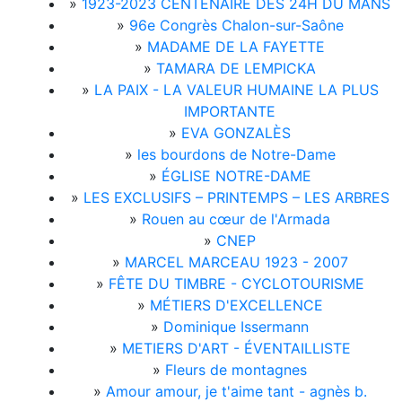
»
1923-2023 CENTENAIRE DES 24H DU MANS
»
96e Congrès Chalon-sur-Saône
»
MADAME DE LA FAYETTE
»
TAMARA DE LEMPICKA
»
LA PAIX - LA VALEUR HUMAINE LA PLUS
IMPORTANTE
»
EVA GONZALÈS
»
les bourdons de Notre-Dame
»
ÉGLISE NOTRE-DAME
»
LES EXCLUSIFS – PRINTEMPS – LES ARBRES
»
Rouen au cœur de l'Armada
»
CNEP
»
MARCEL MARCEAU 1923 - 2007
»
FÊTE DU TIMBRE - CYCLOTOURISME
»
MÉTIERS D'EXCELLENCE
»
Dominique Issermann
»
METIERS D'ART - ÉVENTAILLISTE
»
Fleurs de montagnes
»
Amour amour, je t'aime tant - agnès b.