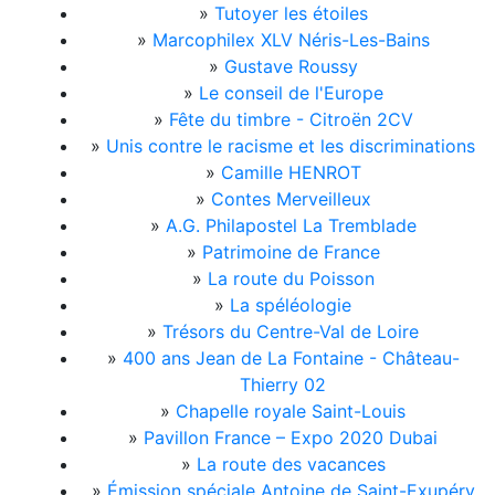
»
Tutoyer les étoiles
»
Marcophilex XLV Néris-Les-Bains
»
Gustave Roussy
»
Le conseil de l'Europe
»
Fête du timbre - Citroën 2CV
»
Unis contre le racisme et les discriminations
»
Camille HENROT
»
Contes Merveilleux
»
A.G. Philapostel La Tremblade
»
Patrimoine de France
»
La route du Poisson
»
La spéléologie
»
Trésors du Centre-Val de Loire
»
400 ans Jean de La Fontaine - Château-
Thierry 02
»
Chapelle royale Saint-Louis
»
Pavillon France – Expo 2020 Dubai
»
La route des vacances
»
Émission spéciale Antoine de Saint-Exupéry