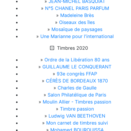
»
JEAN-MICHEL BASQUIAT
»
N°5 CHANEL PARIS PARFUM
»
Madeleine Brès
»
Oiseaux des îles
»
Mosaïque de paysages
»
Une Marianne pour l'international
Timbres 2020
»
Ordre de la Libération 80 ans
»
GUILLAUME LE CONQUERANT
»
93e congrès FFAP
»
CÉRÈS DE BORDEAUX 1870
»
Charles de Gaulle
»
Salon Philatélique de Paris
»
Moulin Allier - Timbres passion
»
Timbre passion
»
Ludwig VAN BEETHOVEN
»
Mon carnet de timbres suivi
»
Mohamed BOUROUISSA