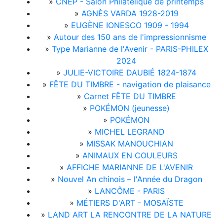
»
CNEP - Salon Philatélique de printemps
»
AGNÈS VARDA 1928-2019
»
EUGÈNE IONESCO 1909 - 1994
»
Autour des 150 ans de l'impressionnisme
»
Type Marianne de l'Avenir - PARIS-PHILEX
2024
»
JULIE-VICTOIRE DAUBIÉ 1824-1874
»
FÊTE DU TIMBRE - navigation de plaisance
»
Carnet FÊTE DU TIMBRE
»
POKÉMON (jeunesse)
»
POKÉMON
»
MICHEL LEGRAND
»
MISSAK MANOUCHIAN
»
ANIMAUX EN COULEURS
»
AFFICHE MARIANNE DE L'AVENIR
»
Nouvel An chinois – l'Année du Dragon
»
LANCÔME - PARIS
»
MÉTIERS D'ART - MOSAÏSTE
»
LAND ART LA RENCONTRE DE LA NATURE