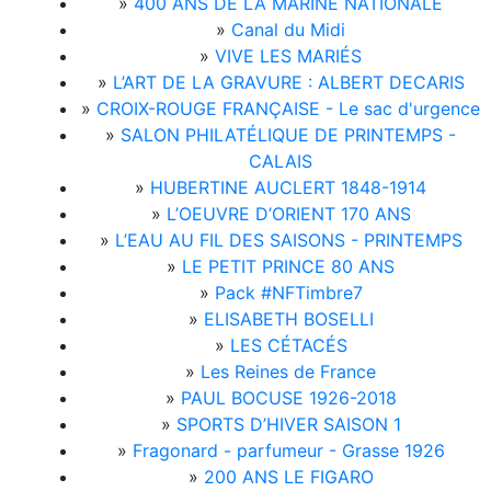
»
400 ANS DE LA MARINE NATIONALE
»
Canal du Midi
»
VIVE LES MARIÉS
»
L’ART DE LA GRAVURE : ALBERT DECARIS
»
CROIX-ROUGE FRANÇAISE - Le sac d'urgence
»
SALON PHILATÉLIQUE DE PRINTEMPS -
CALAIS
»
HUBERTINE AUCLERT 1848-1914
»
L’OEUVRE D’ORIENT 170 ANS
»
L’EAU AU FIL DES SAISONS - PRINTEMPS
»
LE PETIT PRINCE 80 ANS
»
Pack #NFTimbre7
»
ELISABETH BOSELLI
»
LES CÉTACÉS
»
Les Reines de France
»
PAUL BOCUSE 1926-2018
»
SPORTS D’HIVER SAISON 1
»
Fragonard - parfumeur - Grasse 1926
»
200 ANS LE FIGARO