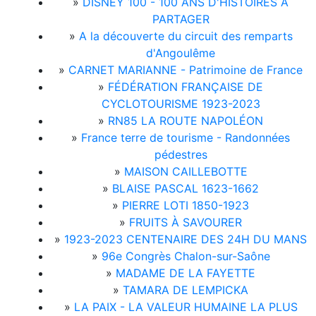
»
DISNEY 100 - 100 ANS D'HISTOIRES À
PARTAGER
»
A la découverte du circuit des remparts
d'Angoulême
»
CARNET MARIANNE - Patrimoine de France
»
FÉDÉRATION FRANÇAISE DE
CYCLOTOURISME 1923-2023
»
RN85 LA ROUTE NAPOLÉON
»
France terre de tourisme - Randonnées
pédestres
»
MAISON CAILLEBOTTE
»
BLAISE PASCAL 1623-1662
»
PIERRE LOTI 1850-1923
»
FRUITS À SAVOURER
»
1923-2023 CENTENAIRE DES 24H DU MANS
»
96e Congrès Chalon-sur-Saône
»
MADAME DE LA FAYETTE
»
TAMARA DE LEMPICKA
»
LA PAIX - LA VALEUR HUMAINE LA PLUS