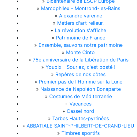
»
Bicentenaire de ESCP Europe
»
Marcophilex - Montrond-les-Bains
»
Alexandre varenne
»
Métiers d'art relieur.
»
La révolution s'affiche
»
Patrimoine de France
»
Ensemble, sauvons notre patrimoine
»
Monte Cinto
»
75e anniversaire de la Libération de Paris
»
Youpix - Souriez, c'est posté !
»
Repères de nos côtes
»
Premier pas de l'Homme sur la Lune
»
Naissance de Napoléon Bonaparte
»
Costumes de Méditerranée
»
Vacances
»
Cassel nord
»
Tarbes Hautes-pyrénées
»
ABBATIALE SAINT-PHILBERT-DE-GRAND-LIEU
»
Timbres sportifs