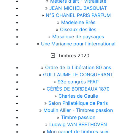
»
Métiers d'art - Vitrailliste
»
JEAN-MICHEL BASQUIAT
»
N°5 CHANEL PARIS PARFUM
»
Madeleine Brès
»
Oiseaux des îles
»
Mosaïque de paysages
»
Une Marianne pour l'international
Timbres 2020
»
Ordre de la Libération 80 ans
»
GUILLAUME LE CONQUERANT
»
93e congrès FFAP
»
CÉRÈS DE BORDEAUX 1870
»
Charles de Gaulle
»
Salon Philatélique de Paris
»
Moulin Allier - Timbres passion
»
Timbre passion
»
Ludwig VAN BEETHOVEN
»
Mon carnet de timbres suivi