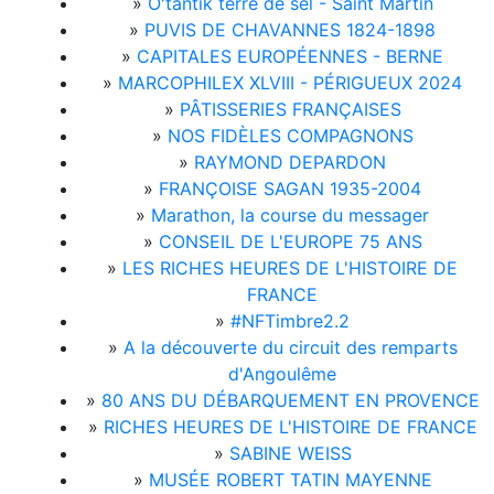
»
O'tantik terre de sel - Saint Martin
»
PUVIS DE CHAVANNES 1824-1898
»
CAPITALES EUROPÉENNES - BERNE
»
MARCOPHILEX XLVIII - PÉRIGUEUX 2024
»
PÂTISSERIES FRANÇAISES
»
NOS FIDÈLES COMPAGNONS
»
RAYMOND DEPARDON
»
FRANÇOISE SAGAN 1935-2004
»
Marathon, la course du messager
»
CONSEIL DE L'EUROPE 75 ANS
»
LES RICHES HEURES DE L'HISTOIRE DE
FRANCE
»
#NFTimbre2.2
»
A la découverte du circuit des remparts
d'Angoulême
»
80 ANS DU DÉBARQUEMENT EN PROVENCE
»
RICHES HEURES DE L'HISTOIRE DE FRANCE
»
SABINE WEISS
»
MUSÉE ROBERT TATIN MAYENNE