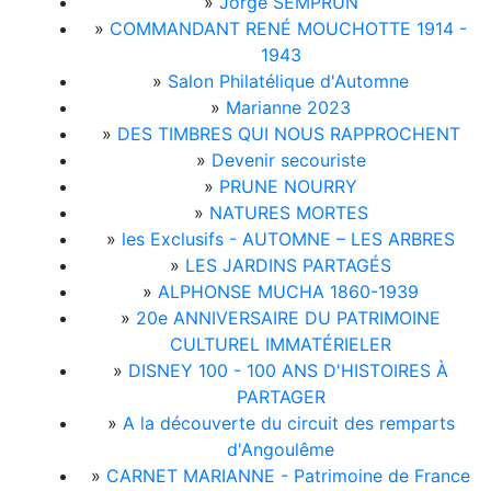
»
Jorge SEMPRÚN
»
COMMANDANT RENÉ MOUCHOTTE 1914 -
1943
»
Salon Philatélique d'Automne
»
Marianne 2023
»
DES TIMBRES QUI NOUS RAPPROCHENT
»
Devenir secouriste
»
PRUNE NOURRY
»
NATURES MORTES
»
les Exclusifs - AUTOMNE – LES ARBRES
»
LES JARDINS PARTAGÉS
»
ALPHONSE MUCHA 1860-1939
»
20e ANNIVERSAIRE DU PATRIMOINE
CULTUREL IMMATÉRIELER
»
DISNEY 100 - 100 ANS D'HISTOIRES À
PARTAGER
»
A la découverte du circuit des remparts
d'Angoulême
»
CARNET MARIANNE - Patrimoine de France