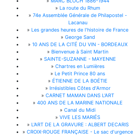
»
MARC BLOCH 1886-1944
»
La route du Rhum
»
74e Assemblée Générale de Philapostel -
Lacanau
»
Les grandes heures de l'histoire de France
»
George Sand
»
10 ANS DE LA CITÉ DU VIN - BORDEAUX
»
Bienvenue à Saint Martin
»
SAINTE-SUZANNE - MAYENNE
»
Chartres en Lumières
»
Le Petit Prince 80 ans
»
ÉTIENNE DE LA BOÉTIE
»
Irrésistibles Côtes d'Armor
»
CARNET MAMAN DANS L’ART
»
400 ANS DE LA MARINE NATIONALE
»
Canal du Midi
»
VIVE LES MARIÉS
»
L’ART DE LA GRAVURE : ALBERT DECARIS
»
CROIX-ROUGE FRANÇAISE - Le sac d'urgence