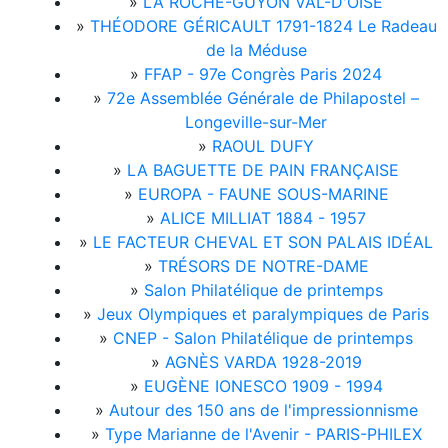
»
LA ROCHE-GUYON VAL-D'OISE
»
THÉODORE GÉRICAULT 1791-1824 Le Radeau
de la Méduse
»
FFAP - 97e Congrès Paris 2024
»
72e Assemblée Générale de Philapostel –
Longeville-sur-Mer
»
RAOUL DUFY
»
LA BAGUETTE DE PAIN FRANÇAISE
»
EUROPA - FAUNE SOUS-MARINE
»
ALICE MILLIAT 1884 - 1957
»
LE FACTEUR CHEVAL ET SON PALAIS IDÉAL
»
TRÉSORS DE NOTRE-DAME
»
Salon Philatélique de printemps
»
Jeux Olympiques et paralympiques de Paris
»
CNEP - Salon Philatélique de printemps
»
AGNÈS VARDA 1928-2019
»
EUGÈNE IONESCO 1909 - 1994
»
Autour des 150 ans de l'impressionnisme
»
Type Marianne de l'Avenir - PARIS-PHILEX