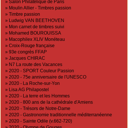
»
Salon Philatélique de Paris
»
Moulin Allier - Timbres passion
»
Timbre passion
»
Ludwig VAN BEETHOVEN
»
Mon carnet de timbres suivi
»
Mohamed BOUROUISSA
»
Macophilex XLIV Monéteau
»
Croix-Rouge française
»
93e congrès FFAP
»
Jacques CHIRAC
»
N7 La route des Vacances
»
2020 - SPORT Couleur Passion
»
2020 - 75e anniversaire de l'UNESCO
»
2020 - La Roche-sur-Yon
»
Lisa AG Philapostel
»
2020 - La terre et les Hommes
»
2020 - 800 ans de la cathédrale d'Amiens
»
2020 - Trésors de Notre-Dame
»
2020 - Gastronomie traditionnelle méditerranéenne
»
2020 - Sainte Odile (v.662-720)
»
2020 - Olympe de Gouges