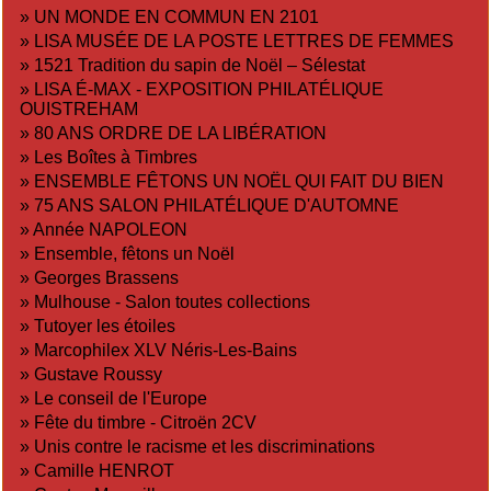
»
UN MONDE EN COMMUN EN 2101
»
LISA MUSÉE DE LA POSTE LETTRES DE FEMMES
»
1521 Tradition du sapin de Noël – Sélestat
»
LISA É-MAX - EXPOSITION PHILATÉLIQUE
OUISTREHAM
»
80 ANS ORDRE DE LA LIBÉRATION
»
Les Boîtes à Timbres
»
ENSEMBLE FÊTONS UN NOËL QUI FAIT DU BIEN
»
75 ANS SALON PHILATÉLIQUE D'AUTOMNE
»
Année NAPOLEON
»
Ensemble, fêtons un Noël
»
Georges Brassens
»
Mulhouse - Salon toutes collections
»
Tutoyer les étoiles
»
Marcophilex XLV Néris-Les-Bains
»
Gustave Roussy
»
Le conseil de l'Europe
»
Fête du timbre - Citroën 2CV
»
Unis contre le racisme et les discriminations
»
Camille HENROT