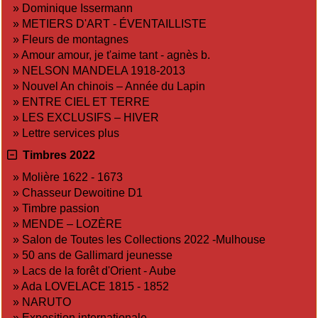
»
Dominique Issermann
»
METIERS D'ART - ÉVENTAILLISTE
»
Fleurs de montagnes
»
Amour amour, je t'aime tant - agnès b.
»
NELSON MANDELA 1918-2013
»
Nouvel An chinois – Année du Lapin
»
ENTRE CIEL ET TERRE
»
LES EXCLUSIFS – HIVER
»
Lettre services plus
Timbres 2022
»
Molière 1622 - 1673
»
Chasseur Dewoitine D1
»
Timbre passion
»
MENDE – LOZÈRE
»
Salon de Toutes les Collections 2022 -Mulhouse
»
50 ans de Gallimard jeunesse
»
Lacs de la forêt d'Orient - Aube
»
Ada LOVELACE 1815 - 1852
»
NARUTO
»
Exposition internationale