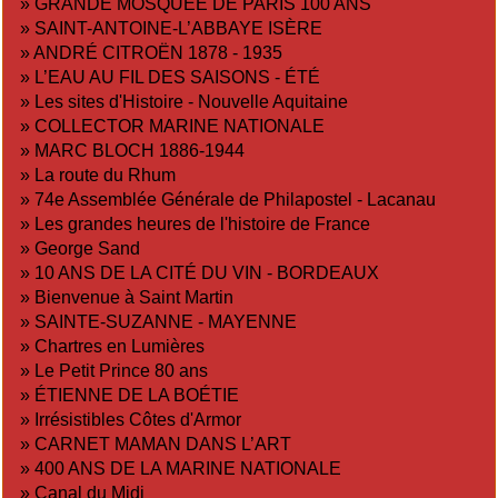
»
GRANDE MOSQUÉE DE PARIS 100 ANS
»
SAINT-ANTOINE-L’ABBAYE ISÈRE
»
ANDRÉ CITROËN 1878 - 1935
»
L’EAU AU FIL DES SAISONS - ÉTÉ
»
Les sites d'Histoire - Nouvelle Aquitaine
»
COLLECTOR MARINE NATIONALE
»
MARC BLOCH 1886-1944
»
La route du Rhum
»
74e Assemblée Générale de Philapostel - Lacanau
»
Les grandes heures de l'histoire de France
»
George Sand
»
10 ANS DE LA CITÉ DU VIN - BORDEAUX
»
Bienvenue à Saint Martin
»
SAINTE-SUZANNE - MAYENNE
»
Chartres en Lumières
»
Le Petit Prince 80 ans
»
ÉTIENNE DE LA BOÉTIE
»
Irrésistibles Côtes d'Armor
»
CARNET MAMAN DANS L’ART
»
400 ANS DE LA MARINE NATIONALE
»
Canal du Midi