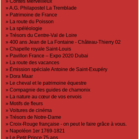
»
Contes Merveilleux
»
A.G. Philapostel La Tremblade
»
Patrimoine de France
»
La route du Poisson
»
La spéléologie
»
Trésors du Centre-Val de Loire
»
400 ans Jean de La Fontaine - Château-Thierry 02
»
Chapelle royale Saint-Louis
»
Pavillon France – Expo 2020 Dubai
»
La route des vacances
»
Émission spéciale Antoine de Saint-Exupéry
»
Dora Maar
»
Le cheval et le patrimoine équestre
»
Compagnie des guides de chamonix
»
La nature au cœur de vos envois
»
Motifs de fleurs
»
Voitures de cinéma
»
Trésors de Notre-Dame
»
Croix-Rouge française - on peut le faire grâce à vous.
»
Napoléon 1er 1769-1821
»
Le Petit Prince 75 ans