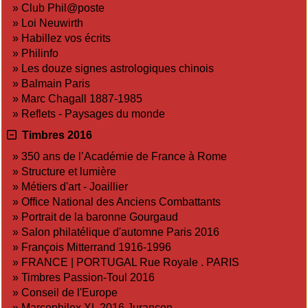
»
Club Phil@poste
»
Loi Neuwirth
»
Habillez vos écrits
»
Philinfo
»
Les douze signes astrologiques chinois
»
Balmain Paris
»
Marc Chagall 1887-1985
»
Reflets - Paysages du monde
Timbres 2016
»
350 ans de l’Académie de France à Rome
»
Structure et lumière
»
Métiers d'art - Joaillier
»
Office National des Anciens Combattants
»
Portrait de la baronne Gourgaud
»
Salon philatélique d'automne Paris 2016
»
François Mitterrand 1916-1996
»
FRANCE | PORTUGAL Rue Royale . PARIS
»
Timbres Passion-Toul 2016
»
Conseil de l'Europe
»
Marcophilex XL 2016 Jurançon