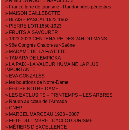
»
RN85 LA ROUTE NAPOLÉON
»
France terre de tourisme - Randonnées pédestres
»
MAISON CAILLEBOTTE
»
BLAISE PASCAL 1623-1662
»
PIERRE LOTI 1850-1923
»
FRUITS À SAVOURER
»
1923-2023 CENTENAIRE DES 24H DU MANS
»
96e Congrès Chalon-sur-Saône
»
MADAME DE LA FAYETTE
»
TAMARA DE LEMPICKA
»
LA PAIX - LA VALEUR HUMAINE LA PLUS
IMPORTANTE
»
EVA GONZALÈS
»
les bourdons de Notre-Dame
»
ÉGLISE NOTRE-DAME
»
LES EXCLUSIFS – PRINTEMPS – LES ARBRES
»
Rouen au cœur de l'Armada
»
CNEP
»
MARCEL MARCEAU 1923 - 2007
»
FÊTE DU TIMBRE - CYCLOTOURISME
»
MÉTIERS D'EXCELLENCE