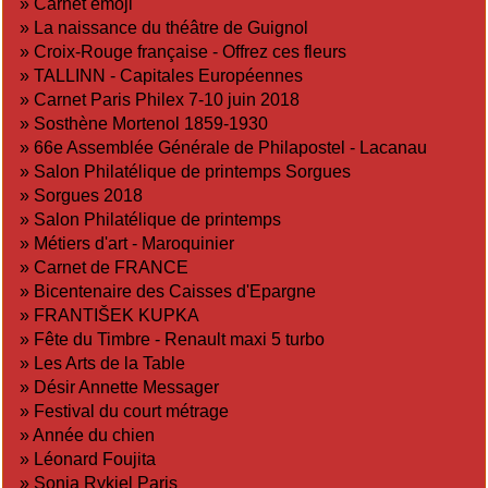
»
Carnet emoji
»
La naissance du théâtre de Guignol
»
Croix-Rouge française - Offrez ces fleurs
»
TALLINN - Capitales Européennes
»
Carnet Paris Philex 7-10 juin 2018
»
Sosthène Mortenol 1859-1930
»
66e Assemblée Générale de Philapostel - Lacanau
»
Salon Philatélique de printemps Sorgues
»
Sorgues 2018
»
Salon Philatélique de printemps
»
Métiers d'art - Maroquinier
»
Carnet de FRANCE
»
Bicentenaire des Caisses d'Epargne
»
FRANTIŠEK KUPKA
»
Fête du Timbre - Renault maxi 5 turbo
»
Les Arts de la Table
»
Désir Annette Messager
»
Festival du court métrage
»
Année du chien
»
Léonard Foujita
»
Sonia Rykiel Paris