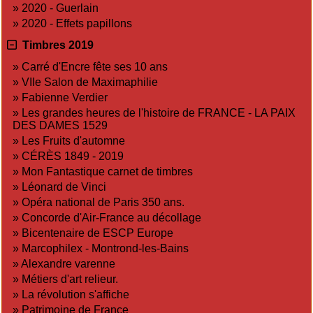
»
2020 - Guerlain
»
2020 - Effets papillons
Timbres 2019
»
Carré d'Encre fête ses 10 ans
»
VIIe Salon de Maximaphilie
»
Fabienne Verdier
»
Les grandes heures de l'histoire de FRANCE - LA PAIX
DES DAMES 1529
»
Les Fruits d'automne
»
CÉRÈS 1849 - 2019
»
Mon Fantastique carnet de timbres
»
Léonard de Vinci
»
Opéra national de Paris 350 ans.
»
Concorde d'Air-France au décollage
»
Bicentenaire de ESCP Europe
»
Marcophilex - Montrond-les-Bains
»
Alexandre varenne
»
Métiers d'art relieur.
»
La révolution s'affiche
»
Patrimoine de France