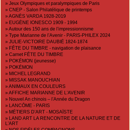
»
Jeux Olympiques et paralympiques de Paris
»
CNEP - Salon Philatélique de printemps
»
AGNÈS VARDA 1928-2019
»
EUGÈNE IONESCO 1909 - 1994
»
Autour des 150 ans de l'impressionnisme
»
Type Marianne de l'Avenir - PARIS-PHILEX 2024
»
JULIE-VICTOIRE DAUBIÉ 1824-1874
»
FÊTE DU TIMBRE - navigation de plaisance
»
Carnet FÊTE DU TIMBRE
»
POKÉMON (jeunesse)
»
POKÉMON
»
MICHEL LEGRAND
»
MISSAK MANOUCHIAN
»
ANIMAUX EN COULEURS
»
AFFICHE MARIANNE DE L'AVENIR
»
Nouvel An chinois – l'Année du Dragon
»
LANCÔME - PARIS
»
MÉTIERS D'ART - MOSAÏSTE
»
LAND ART LA RENCONTRE DE LA NATURE ET DE
L'ART
»
NOS FIDÈLES COMPAGNONS