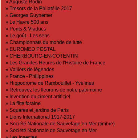
»
Auguste Rodin
»
Tresors de la Philatélie 2017
»
Georges Guynemer
»
Le Havre 500 ans
»
Ponts & Viaducs
»
Le goût - Les sens
»
Championnats du monde de lutte
»
EUROMED POSTAL
»
CHERBOURG-EN-COTENTIN
»
Les Grandes Heures de l'Histoire de France
»
Voiliers de légendes
»
France - Philippines
»
Hippodrome de Rambouillet - Yvelines
»
Retrouvez les fleurons de notre patrimoine
»
Invention du ciment artificiel
»
La fête foraine
»
Squares et jardins de Paris
»
Lions International 1917-2017
»
Société Nationale de Sauvetage en Mer (timbre)
»
Société Nationale de Sauvetage en Mer
»
Les insectes