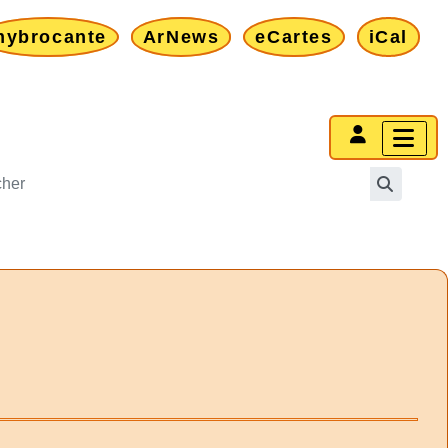
mybrocante
ArNews
eCartes
iCal