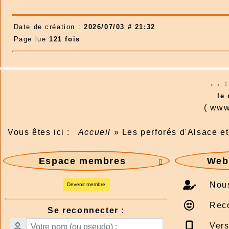
Date de création :
2026/07/03 # 21:32
Page lue
121 fois
. . 
le
( www
Vous êtes ici :
Accueil
»
Les perforés d'Alsace et
Espace membres
Webm

Nous
Devenir membre
Rec
Se reconnecter :
Vers