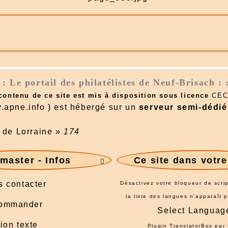
: : Le portail des philatélistes de Neuf-Brisach : 
 contenu de ce site est mis à disposition sous licence
CEC
.apne.info ) est hébergé sur un
serveur semi-dédié
 de Lorraine
»
174
aster - Infos
Ce site dans votr

 contacter
Désactivez votre bloqueur de scrip
la liste des langues n'apparaît 
ommander
Select Languag
ion texte
Plugin TranslatorBox par