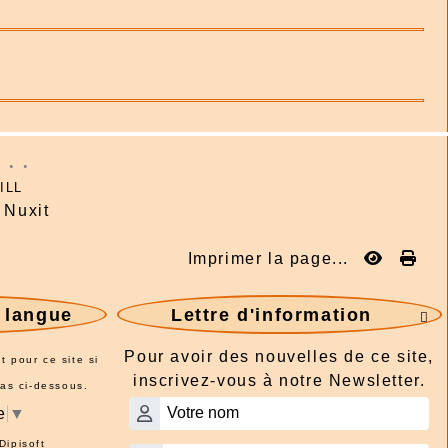
: . .
ILL
Nuxit
Imprimer la page...
e langue
Lettre d'information

Pour avoir des nouvelles de ce site,
t pour ce site si
inscrivez-vous à notre Newsletter.
pas ci-dessous.
e
▼
Dipisoft