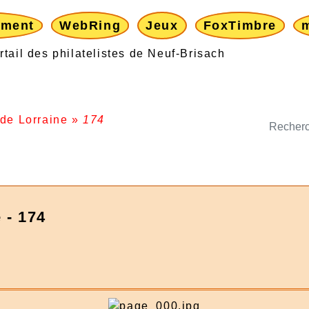
ement
WebRing
Jeux
FoxTimbre
 de Lorraine
»
174
 - 174