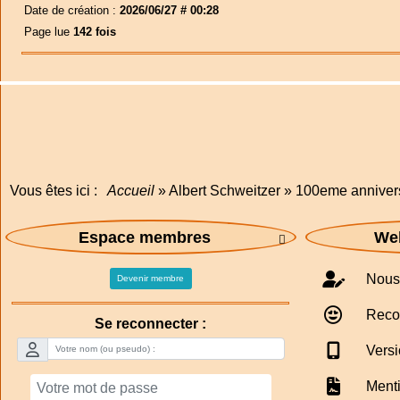
Date de création :
2026/06/27 # 00:28
Page lue
142 fois
Vous êtes ici :
Accueil
»
Albert Schweitzer
»
100eme anniver
Espace membres
Web

Nous 
Devenir membre
Reco
Se reconnecter :
Versi
Menti