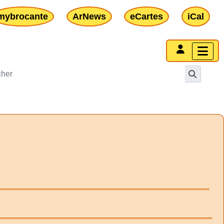
mybrocante
ArNews
eCartes
iCal