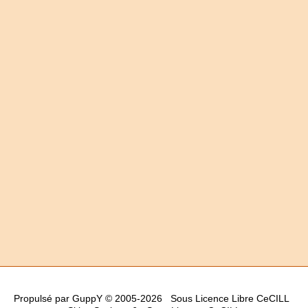
Propulsé par GuppY
© 2005-2026
Sous Licence Libre CeCILL