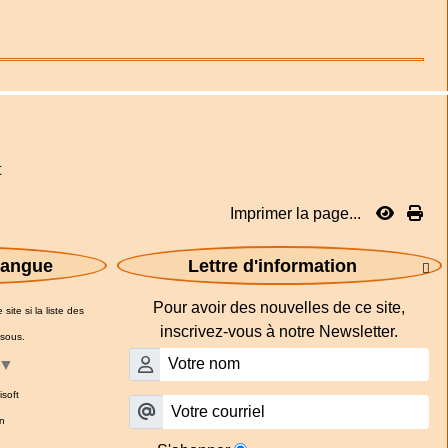
t
Imprimer la page...
 langue
Lettre d'information

Pour avoir des nouvelles de ce site,
site si la liste des
inscrivez-vous à notre Newsletter.
ssous.
▼
isoft
n