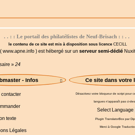
. . : : Le portail des philatélistes de Neuf-Brisach : : . .
le contenu de ce site est mis à disposition sous licence
CECILL
( www.apne.info ) est hébergé sur un
serveur semi-dédié
Nuxi
saire
»
24
master - Infos
Ce site dans votre

contacter
Désactivez votre bloqueur de script pour ce 
langues n'apparaît pas ci-de
mmander
Select Language
on texte
Plugin TranslatorBox par
Dip
Merci à
Google Traductio
ons Légales