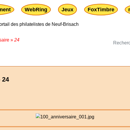
ment
WebRing
Jeux
FoxTimbre
saire
»
24
 24