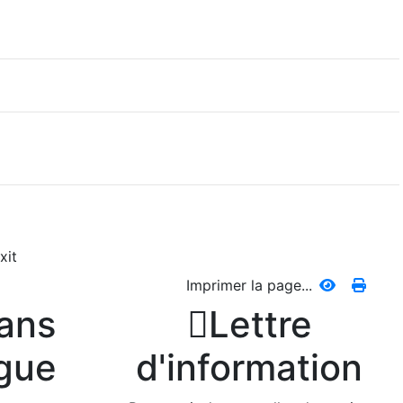
xit
Imprimer la page...
dans

Lettre
ngue
d'information