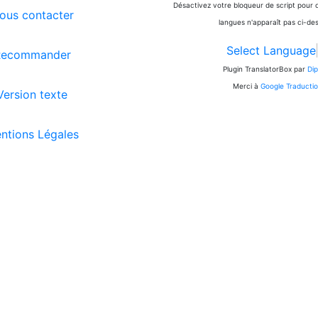
Désactivez votre bloqueur de script pour ce 
us contacter
langues n'apparaît pas ci-de
Select Language
ecommander
Plugin TranslatorBox par
Dip
Merci à
Google Traducti
ersion texte
tions Légales