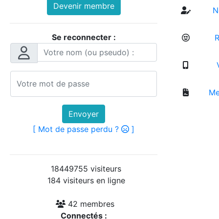
Devenir membre
No
Se reconnecter :
R
V
Men
Envoyer
[ Mot de passe perdu ?
]
18449755 visiteurs
184 visiteurs en ligne
42 membres
Connectés :