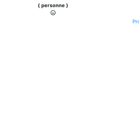
( personne )
Pr