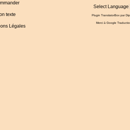
mmander
Select Language
on texte
Plugin TranslatorBox par
Dip
Merci à
Google Traductio
ons Légales