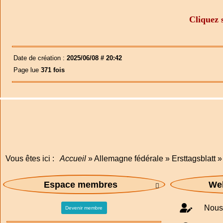
Cliquez 
Date de création :
2025/06/08 # 20:42
Page lue
371 fois
Vous êtes ici :
Accueil
»
Allemagne fédérale
»
Ersttagsblatt
Espace membres
Web

Nous 
Devenir membre