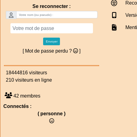
Reco
Se reconnecter :
Versi
Menti
Envoyer
[ Mot de passe perdu ?
]
18444816 visiteurs
210 visiteurs en ligne
42 membres
Connectés :
( personne )