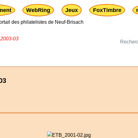
ment
WebRing
Jeux
FoxTimbre
»
2003-03
03