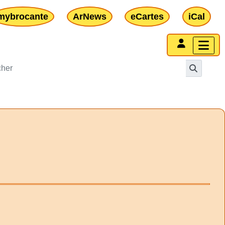
mybrocante
ArNews
eCartes
iCal