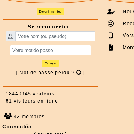
Nous
Devenir membre
Rec
Se reconnecter :
Vers
Ment
Envoyer
[ Mot de passe perdu ?
]
18440945 visiteurs
61 visiteurs en ligne
42 membres
Connectés :
( personne )