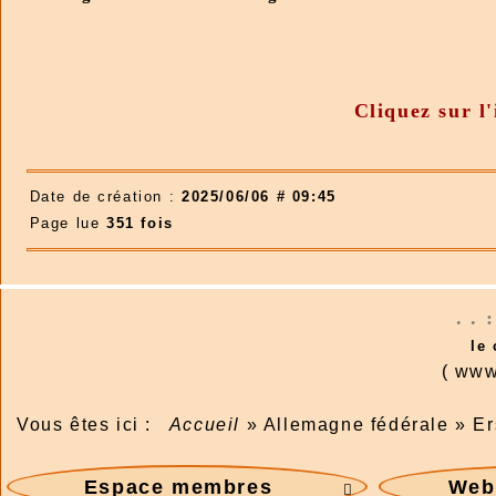
Cliquez sur l
Date de création :
2025/06/06 # 09:45
Page lue
351 fois
. . 
le
( www
Vous êtes ici :
Accueil
»
Allemagne fédérale
»
Er
Espace membres
Webm
