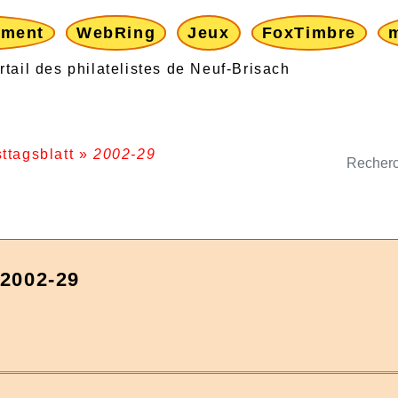
ement
WebRing
Jeux
FoxTimbre
ttagsblatt
»
2002-29
 2002-29