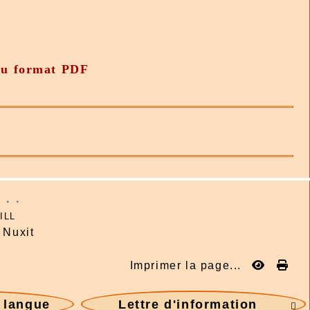
 au format PDF
: . .
ILL
Nuxit
Imprimer la page...
e langue
Lettre d'information
