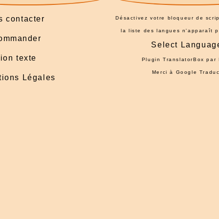
 contacter
Désactivez votre bloqueur de scrip
la liste des langues n'apparaît 
ommander
Select Languag
ion texte
Plugin TranslatorBox par
Merci à
Google Traduc
ions Légales