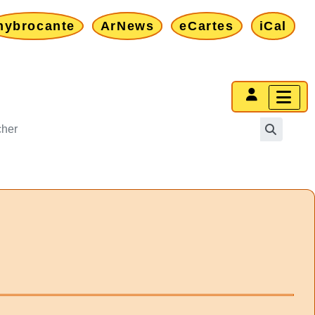
mybrocante
ArNews
eCartes
iCal